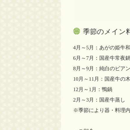
季節のメイン
4月～5月：あがの姫牛
6月～7月：国産牛常夜
8月～9月：純白のビア
10月～11月：国産牛の
12月～1月：鴨鍋
2月～3月：国産牛蒸し
※季節により器・料理