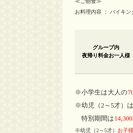
≪ご朝食≫
お料理内容 ： バイキ
グループ内
夜帰り料金お一人様
※小学生は大人の
7
※幼児（2～5才）
特別期間は
14,3
※幼児（2～5才）
お子様