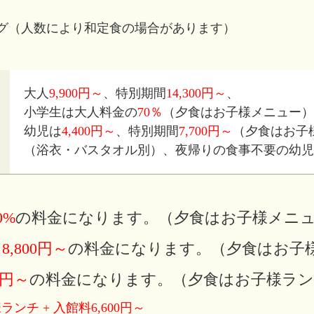
ング（人数により和定食の場合があります）
大人
9,900円～
、特別期間
14,300円～
、
小学生は大人料金の
70％
（夕食はお子様メニュー）
幼児は
4,400円～
、特別期間
7,700円～
（夕食はお子
（浴衣・バスタオル別）、夜帰りの食事不要の幼児
0%
の料金になります。（夕食はお子様メニ
は
8,800円～
の料金になります。（夕食はお子
00円～
の料金になります。（夕食はお子様ラン
ランチ + 入館料6,600円～