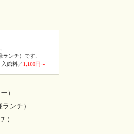
、
様ランチ）です。
 入館料／
1,100円～
ュー）
様ランチ）
チ）