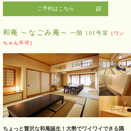
ご予約はこちら
和庵 ～なごみ庵～
一階 101号室
［ワン
ちゃん不可］
ちょっと贅沢な和庵誕生！大勢でワイワイできる隅