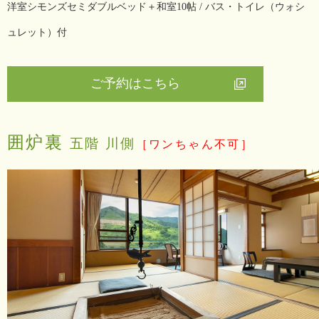
洋室シモンズセミダブルベッド＋和室10帖 / バス・トイレ（ウォシ
ュレット）付
ご予約はこちら
囲炉裏
五階 川側
［ワンちゃん不可］