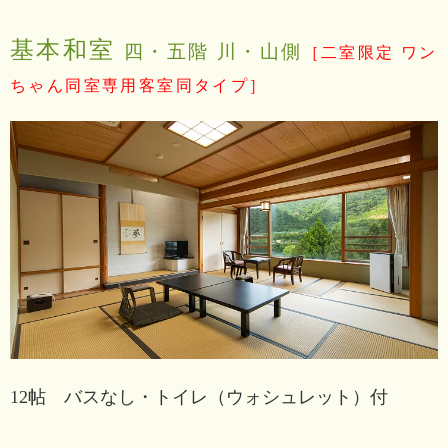
基本和室
四・五階 川・山側
［二室限定 ワン
ちゃん同室専用客室同タイプ］
12帖 バスなし・トイレ（ウォシュレット）付