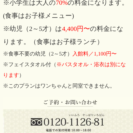
※小学生は大人の
70%
の料金になります。
(食事はお子様メニュー)
※幼児（2～5才）は
4,400円〜
の料金にな
ります。（食事はお子様ランチ）
※食事不要の幼児（2～5才）
入館料／1,100円〜
※フェイスタオル付（
※バスタオル・浴衣は別にな
ります
）
※このプランはワンちゃんと同室できません。