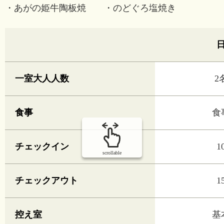
・あがの姫牛陶板焼 ・のどぐろ塩焼き
一室大人人数
2
食事
食
チェックイン
1
scrollable
チェックアウト
1
控え室
基